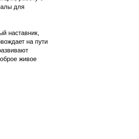
иалы для
ый наставник,
овождает на пути
 развивают
доброе живое