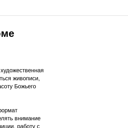
оме
 художественная
иться живописи,
асоту Божьего
формат
елять внимание
иции, работу с